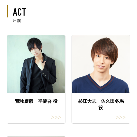
ACT
出演
荒牧慶彦 平健吾 役
杉江大志 佐久田冬馬
役
>>>
>>>