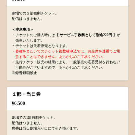
劇場での２部観劇チケット。
配信はつきません。
＜注意事項＞
・チケットのご購入時には
【 サービス手数料として別途220円 】
が
発生いたします。
・チケットは先着販売となります。
・券種をまたいでのチケット複数枚申込では、お座席を連番でご用
意することはできません。あらかじめご了承ください。
・先行チケット販売の結果により、一般販売の応募受付を行わない
可能性がございますので、あらかじめご了承ください。
※録音録画禁止
１部・当日券
¥
6,500
劇場での1部観劇チケット。
配信はつきません。
席番は当日劇場入り口にて引き換えます。