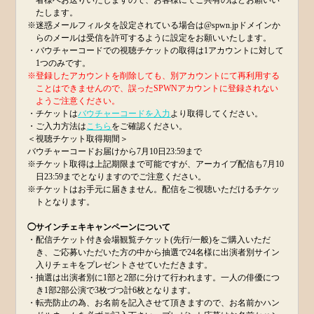
たします。
※迷惑メールフィルタを設定されている場合は@spwn.jpドメインか
らのメールは受信を許可するように設定をお願いいたします。
・バウチャーコードでの視聴チケットの取得は1アカウントに対して
1つのみです。
※登録したアカウントを削除しても、別アカウントにて再利用する
ことはできませんので、誤ったSPWNアカウントに登録されない
ようご注意ください。
・チケットは
バウチャーコードを入力
より取得してください。
・ご入力方法は
こちら
をご確認ください。
＜視聴チケット取得期間＞
バウチャーコードお届けから7月10日23:59まで
※チケット取得は上記期限まで可能ですが、アーカイブ配信も7月10
日23:59までとなりますのでご注意ください。
※チケットはお手元に届きません。配信をご視聴いただけるチケッ
トとなります。
◯サインチェキキャンペーンについて
・配信チケット付き会場観覧チケット(先行/一般)をご購入いただ
き、ご応募いただいた方の中から抽選で24名様に出演者別サイン
入りチェキをプレゼントさせていただきます。
・抽選は出演者別に1部と2部に分けて行われます。一人の俳優につ
き1部2部公演で3枚づつ計6枚となります。
・転売防止の為、お名前を記入させて頂きますので、お名前かハン