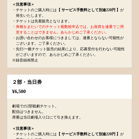
＜注意事項＞
・チケットのご購入時には
【 サービス手数料として別途220円 】
が
発生いたします。
・チケットは先着販売となります。
・券種をまたいでのチケット複数枚申込では、お座席を連番でご用
意することはできません。あらかじめご了承ください。
・お誘い合わせのお客様につきましては、連番とならない可能性が
ございます。ご了承ください。
・先行/一般チケット販売の結果により、応募受付を行わない可能性
がございますので、あらかじめご了承ください。
※録音録画禁止
２部・当日券
¥
6,500
劇場での2部観劇チケット。
配信はつきません。
席番は当日劇場入り口にて引き換えます。
＜注意事項＞
・チケットのご購入時には
【 サービス手数料として別途220円 】
が