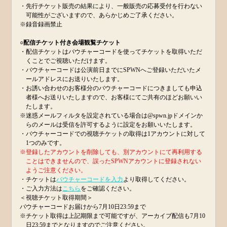
・先行チケット販売の結果により、一般販売の応募受付を行わない
可能性がございますので、あらかじめご了承ください。
※録音録画禁止
○配信チケット付き会場観覧チケット
・配信チケットはバウチャーコードを使ってチケットを取得いただ
くことでご視聴いただけます。
・バウチャーコードは公演前日までにSPWNへご登録いただいたメ
ールアドレスにお送りいたします。
・お誘い合わせのお客様分のバウチャーコードにつきましても申込
者様へお送りいたしますので、お客様にてご共有のほどお願いい
たします。
※迷惑メールフィルタを設定されている場合は@spwn.jpドメインか
らのメールは受信を許可するように設定をお願いいたします。
・バウチャーコードでの視聴チケットの取得は1アカウントに対して
1つのみです。
※登録したアカウントを削除しても、別アカウントにて再利用する
ことはできませんので、誤ったSPWNアカウントに登録されない
ようご注意ください。
・チケットは
バウチャーコードを入力
より取得してください。
・ご入力方法は
こちら
をご確認ください。
＜視聴チケット取得期間＞
バウチャーコードお届けから7月10日23:59まで
※チケット取得は上記期限まで可能ですが、アーカイブ配信も7月10
日23:59までとなりますのでご注意ください。