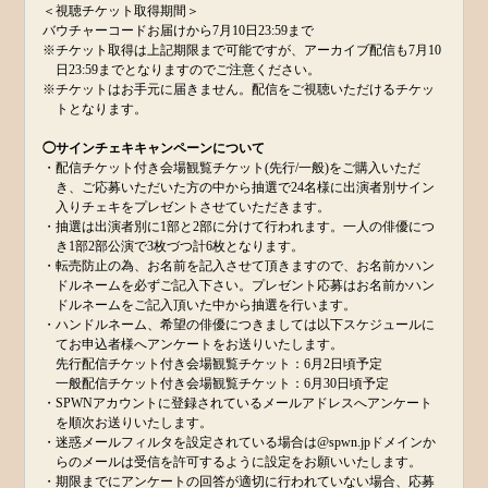
＜視聴チケット取得期間＞
バウチャーコードお届けから7月10日23:59まで
※チケット取得は上記期限まで可能ですが、アーカイブ配信も7月10
日23:59までとなりますのでご注意ください。
※チケットはお手元に届きません。配信をご視聴いただけるチケッ
トとなります。
◯サインチェキキャンペーンについて
・配信チケット付き会場観覧チケット(先行/一般)をご購入いただ
き、ご応募いただいた方の中から抽選で24名様に出演者別サイン
入りチェキをプレゼントさせていただきます。
・抽選は出演者別に1部と2部に分けて行われます。一人の俳優につ
き1部2部公演で3枚づつ計6枚となります。
・転売防止の為、お名前を記入させて頂きますので、お名前かハン
ドルネームを必ずご記入下さい。プレゼント応募はお名前かハン
ドルネームをご記入頂いた中から抽選を行います。
・ハンドルネーム、希望の俳優につきましては以下スケジュールに
てお申込者様へアンケートをお送りいたします。
先行配信チケット付き会場観覧チケット：6月2日頃予定
一般配信チケット付き会場観覧チケット：6月30日頃予定
・SPWNアカウントに登録されているメールアドレスへアンケート
を順次お送りいたします。
・迷惑メールフィルタを設定されている場合は@spwn.jpドメインか
らのメールは受信を許可するように設定をお願いいたします。
・期限までにアンケートの回答が適切に行われていない場合、応募