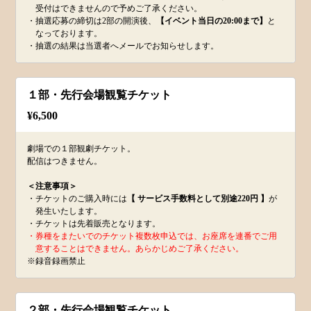
受付はできませんので予めご了承ください。
・抽選応募の締切は2部の開演後、
【イベント当日の20:00まで】
と
なっております。
・抽選の結果は当選者へメールでお知らせします。
１部・先行会場観覧チケット
¥
6,500
劇場での１部観劇チケット。
配信はつきません。
＜注意事項＞
・チケットのご購入時には
【 サービス手数料として別途220円 】
が
発生いたします。
・チケットは先着販売となります。
・券種をまたいでのチケット複数枚申込では、お座席を連番でご用
意することはできません。あらかじめご了承ください。
※録音録画禁止
２部・先行会場観覧チケット