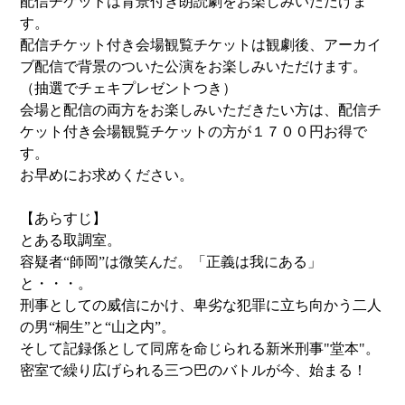
配信チケットは背景付き朗読劇をお楽しみいただけま
す。
配信チケット付き会場観覧チケットは観劇後、アーカイ
ブ配信で背景のついた公演をお楽しみいただけます。
（抽選でチェキプレゼントつき）
会場と配信の両方をお楽しみいただきたい方は、配信チ
ケット付き会場観覧チケットの方が１７００円お得で
す。
お早めにお求めください。
【あらすじ】
とある取調室。
容疑者“師岡”は微笑んだ。「正義は我にある」
と・・・。
刑事としての威信にかけ、卑劣な犯罪に立ち向かう二人
の男“桐生”と“山之内”。
そして記録係として同席を命じられる新米刑事"堂本"。
密室で繰り広げられる三つ巴のバトルが今、始まる！