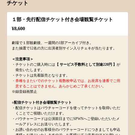
チケット
１部・先行配信チケット付き会場観覧チケット
¥
8,600
劇場で１部観劇後、一週間の1部アーカイブ付き。
また抽選で12名の方に出演者別サイン入りチェキが当たります。
＜注意事項＞
・チケットのご購入時には
【 サービス手数料として別途220円 】
が
発生いたします。
・チケットは先着販売となります。
・券種をまたいでのチケット複数枚申込では、お座席を連番でご用
意することはできません。あらかじめご了承ください。
※録音録画禁止
○配信チケット付き会場観覧チケット
・配信チケットはバウチャーコードを使ってチケットを取得いただ
くことでご視聴いただけます。
・バウチャーコードは公演前日までにSPWNへご登録いただいたメ
ールアドレスにお送りいたします。
・お誘い合わせのお客様分のバウチャーコードにつきましても申込
者様へお送りいたしますので、お客様にてご共有のほどお願いい