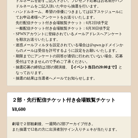
ドルネームを必ずご記入下さい。プレゼント応募はお名前かハン
ドルネームをご記入頂いた中から抽選を行います。
・ハンドルネーム、希望の俳優につきましては以下スケジュールに
てお申込者様へアンケートをお送りいたします。
先行配信チケット付き会場観覧チケット：6月2日頃予定
一般配信チケット付き会場観覧チケット：6月30日頃予定
・SPWNアカウントに登録されているメールアドレスへアンケート
を順次お送りいたします。
・迷惑メールフィルタを設定されている場合は@spwn.jpドメインか
らのメールは受信を許可するように設定をお願いいたします。
・期限までにアンケートの回答が適切に行われていない場合、応募
受付はできませんので予めご了承ください。
・抽選応募の締切は2部の開演後、
【イベント当日の20:00まで】
と
なっております。
・抽選の結果は当選者へメールでお知らせします。
２部・先行配信チケット付き会場観覧チケット
¥
8,600
劇場で２部観劇後、一週間の2部アーカイブ付き。
また抽選で12名の方に出演者別サイン入りチェキが当たります。