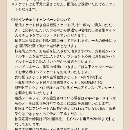
※チケットはお手元に届きません。配信をご視聴いただけるチケッ
トとなります。
◯サインチェキキャンペーンについて
・配信チケット付き会場観覧チケット(先行/一般)をご購入いただ
き、ご応募いただいた方の中から抽選で24名様に出演者別サイン
入りチェキをプレゼントさせていただきます。
・抽選は出演者別に1部と2部に分けて行われます。一人の俳優につ
き1部2部公演で3枚づつ計6枚となります。
・転売防止の為、お名前を記入させて頂きますので、お名前かハン
ドルネームを必ずご記入下さい。プレゼント応募はお名前かハン
ドルネームをご記入頂いた中から抽選を行います。
・ハンドルネーム、希望の俳優につきましては以下スケジュールに
てお申込者様へアンケートをお送りいたします。
先行配信チケット付き会場観覧チケット：6月2日頃予定
一般配信チケット付き会場観覧チケット：6月30日頃予定
・SPWNアカウントに登録されているメールアドレスへアンケート
を順次お送りいたします。
・迷惑メールフィルタを設定されている場合は@spwn.jpドメインか
らのメールは受信を許可するように設定をお願いいたします。
・期限までにアンケートの回答が適切に行われていない場合、応募
受付はできませんので予めご了承ください。
・抽選応募の締切は2部の開演後、
【イベント当日の20:00まで】
と
なっております。
・抽選の結果は当選者へメールでお知らせします。