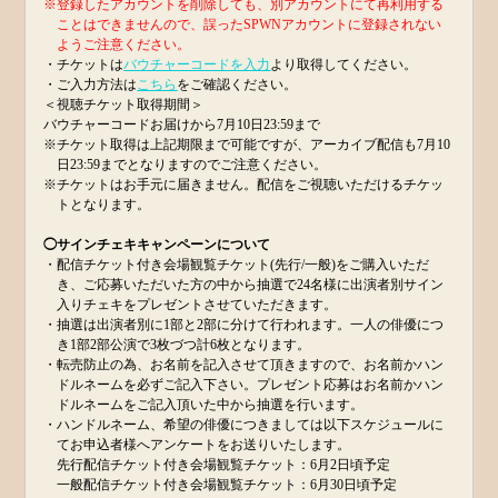
※登録したアカウントを削除しても、別アカウントにて再利用する
ことはできませんので、誤ったSPWNアカウントに登録されない
ようご注意ください。
・チケットは
バウチャーコードを入力
より取得してください。
・ご入力方法は
こちら
をご確認ください。
＜視聴チケット取得期間＞
バウチャーコードお届けから7月10日23:59まで
※チケット取得は上記期限まで可能ですが、アーカイブ配信も7月10
日23:59までとなりますのでご注意ください。
※チケットはお手元に届きません。配信をご視聴いただけるチケッ
トとなります。
◯サインチェキキャンペーンについて
・配信チケット付き会場観覧チケット(先行/一般)をご購入いただ
き、ご応募いただいた方の中から抽選で24名様に出演者別サイン
入りチェキをプレゼントさせていただきます。
・抽選は出演者別に1部と2部に分けて行われます。一人の俳優につ
き1部2部公演で3枚づつ計6枚となります。
・転売防止の為、お名前を記入させて頂きますので、お名前かハン
ドルネームを必ずご記入下さい。プレゼント応募はお名前かハン
ドルネームをご記入頂いた中から抽選を行います。
・ハンドルネーム、希望の俳優につきましては以下スケジュールに
てお申込者様へアンケートをお送りいたします。
先行配信チケット付き会場観覧チケット：6月2日頃予定
一般配信チケット付き会場観覧チケット：6月30日頃予定