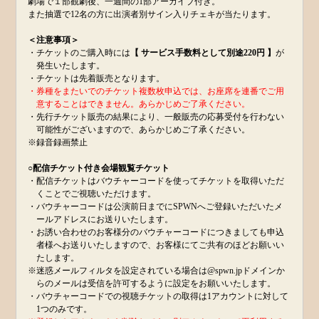
劇場で１部観劇後、一週間の1部アーカイブ付き。
また抽選で12名の方に出演者別サイン入りチェキが当たります。
＜注意事項＞
・チケットのご購入時には
【 サービス手数料として別途220円 】
が
発生いたします。
・チケットは先着販売となります。
・券種をまたいでのチケット複数枚申込では、お座席を連番でご用
意することはできません。あらかじめご了承ください。
・先行チケット販売の結果により、一般販売の応募受付を行わない
可能性がございますので、あらかじめご了承ください。
※録音録画禁止
○配信チケット付き会場観覧チケット
・配信チケットはバウチャーコードを使ってチケットを取得いただ
くことでご視聴いただけます。
・バウチャーコードは公演前日までにSPWNへご登録いただいたメ
ールアドレスにお送りいたします。
・お誘い合わせのお客様分のバウチャーコードにつきましても申込
者様へお送りいたしますので、お客様にてご共有のほどお願いい
たします。
※迷惑メールフィルタを設定されている場合は@spwn.jpドメインか
らのメールは受信を許可するように設定をお願いいたします。
・バウチャーコードでの視聴チケットの取得は1アカウントに対して
1つのみです。