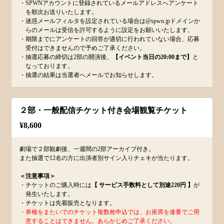
・SPWNアカウントに登録されているメールアドレスへアンケート
を順次お送りいたします。
・迷惑メールフィルタを設定されている場合は@spwn.jpドメインか
らのメールは受信を許可するように設定をお願いいたします。
・期限までにアンケートの回答が適切に行われていない場合、応募
受付はできませんので予めご了承ください。
・抽選応募の締切は2部の開演後、
【イベント当日の20:00まで】
と
なっております。
・抽選の結果は当選者へメールでお知らせします。
２部・一般配信チケット付き会場観覧チケット
¥
8,600
劇場で２部観劇後、一週間の2部アーカイブ付き。
また抽選で12名の方に出演者別サイン入りチェキが当たります。
＜注意事項＞
・チケットのご購入時には
【 サービス手数料として別途220円 】
が
発生いたします。
・チケットは先着販売となります。
・券種をまたいでのチケット複数枚申込では、お座席を連番でご用
意することはできません。あらかじめご了承ください。