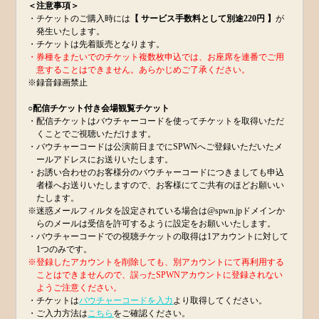
＜注意事項＞
・チケットのご購入時には
【 サービス手数料として別途220円 】
が
発生いたします。
・チケットは先着販売となります。
・券種をまたいでのチケット複数枚申込では、お座席を連番でご用
意することはできません。あらかじめご了承ください。
※録音録画禁止
○配信チケット付き会場観覧チケット
・配信チケットはバウチャーコードを使ってチケットを取得いただ
くことでご視聴いただけます。
・バウチャーコードは公演前日までにSPWNへご登録いただいたメ
ールアドレスにお送りいたします。
・お誘い合わせのお客様分のバウチャーコードにつきましても申込
者様へお送りいたしますので、お客様にてご共有のほどお願いい
たします。
※迷惑メールフィルタを設定されている場合は@spwn.jpドメインか
らのメールは受信を許可するように設定をお願いいたします。
・バウチャーコードでの視聴チケットの取得は1アカウントに対して
1つのみです。
※登録したアカウントを削除しても、別アカウントにて再利用する
ことはできませんので、誤ったSPWNアカウントに登録されない
ようご注意ください。
・チケットは
バウチャーコードを入力
より取得してください。
・ご入力方法は
こちら
をご確認ください。